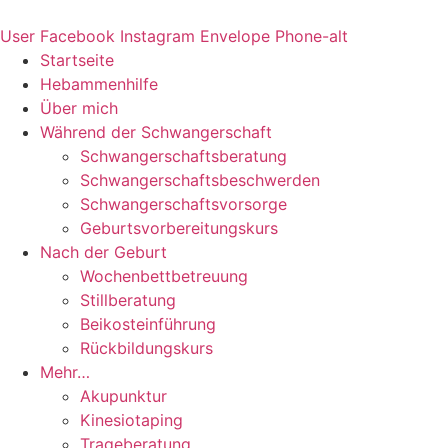
Zum
Inhalt
User
Facebook
Instagram
Envelope
Phone-alt
springen
Startseite
Hebammenhilfe
Über mich
Während der Schwangerschaft
Schwangerschaftsberatung
Schwangerschaftsbeschwerden
Schwangerschaftsvorsorge
Geburtsvorbereitungskurs
Nach der Geburt
Wochenbettbetreuung
Stillberatung
Beikosteinführung
Rückbildungskurs
Mehr…
Akupunktur
Kinesiotaping
Trageberatung