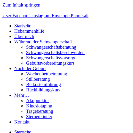
Zum Inhalt springen
User
Facebook
Instagram
Envelope
Phone-alt
Startseite
Hebammenhilfe
Über mich
Während der Schwangerschaft
Schwangerschaftsberatung
Schwangerschaftsbeschwerden
Schwangerschaftsvorsorge
Geburtsvorbereitungskurs
Nach der Geburt
Wochenbettbetreuung
Stillberatung
Beikosteinführung
Rückbildungskurs
Mehr…
Akupunktur
Kinesiotaping
Trageberatung
Sternenkinder
Kontakt
Startseite